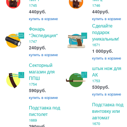
1745
1746
440
руб.
440
руб.
купить
в корзине
купить
в корзине
Сделайте
Фонарь
подарок
"Экспедиция"
уникальным!
1747
1671
240
руб.
1 000
руб.
купить
в корзине
купить
в корзине
Секторный
штык нож для
магазин для
АК
ППШ
1753
1754
530
руб.
590
руб.
купить
в корзине
купить
в корзине
Подставка под
Подставка под
винтовку или
пистолет
автомат
1669
1670
290
руб.